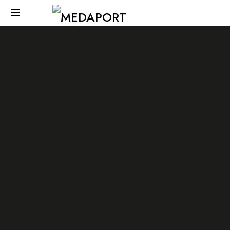
Medaport
-
Υπηρεσίες
διαμεσολάβησης
&
Διεθνείς
μεταφορές