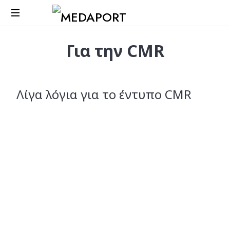
Medaport
Για την CMR
-
Υπηρεσίες
διαμεσολάβησης
&
Λίγα λόγια για το έντυπο CMR
Διεθνείς
μεταφορές